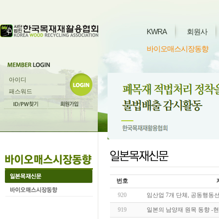
KWRA
회원사
바이오매스시장동향
번호
920
임산업 7개 단체, 공동행동선
919
일본의 남양재 원목 동향 -현