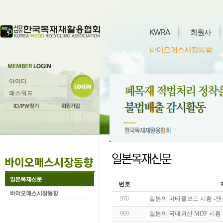
KWRA
회원사
바이오매스시장동향
번호
970
일본의 파티클보드 시황 -맨
969
일본의 국내외산 MDF 시황 -