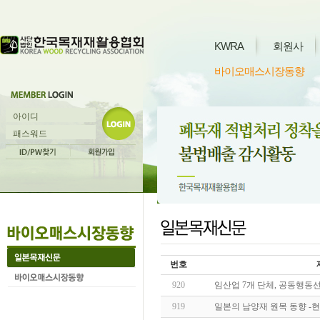
KWRA
회원사
바이오매스시장동향
번호
920
임산업 7개 단체, 공동행동선
919
일본의 남양재 원목 동향 -현