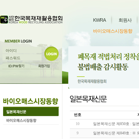
KWRA
회원사
바이오매스시장동향
번호
10
일본목재신문 제850호 : 
9
일본목재신문 제849호 : ※