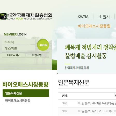
KWRA
회원사
바이오매스시장동향
번호
990
※ 일본의 2023년 목재제품
989
※ 일본의 우드 쇼크 이후, 