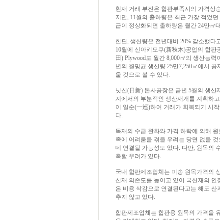
현재 거래 부진은 합판부족시의 가격상승
지만, 11월의 출하량은 최근 가장 적었던 20
급이 정상화되면 출하량은 월간 24만㎥대
한편, 생산량은 전년대비 20% 감소했다고 
10월에 신아키모쿠(新秋木)공업의 합판공
田) Plywood도 월간 8,000㎥의 생산
년의 월평균 생산량 25만7,250㎥에서 공
울 것으로 볼 수 있다.
닛신(日新) 본사공장은 금년 5월의 생산
계에서의 부분적인 생산재개를 계획하고 
이 일순(一巡)하여 거래가 회복되기 시
다.
목재의 수급 완화와 가격 하락에 의해 원
족에 어려움을 겪을 우려는 당면 없을 것
데 연결될 가능성도 있다. 다만, 원목
촉할 우려가 있다.
국내 합판제조업체는 미송 원목가격의 상
산재 의존도를 높이고 있어 국산재의 안
은 비용 삭감으로 연결된다고는 해도 산
추지 않고 있다.
합판제조업체는 합판용 원목의 가격을 