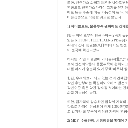
또한, 천연가스 화학제품은 러시아로부터
영향으로 천연가스가격이 고가를 유지하고
에도 높은 수준에 머물 가능성이 높다. 
비용상승으로 작용할 것으로 보인다.
1) 파티클보드, 물품부족 완화에도 건폐
PB는 작년 초부터 맨션바닥용 2×6의 물
있는 NIPPON STEEL TEXENG 
확대되었다. 동일본(東日本)에서도 맨션
이 전국에 확산되었다.
하지만, 작년 10월말에 기타큐슈(北九州
로써 맨션바닥용의 물품부족이 완화되고 
대될 여지가 충분히 있어 주택·비주택 
한편, 우려재료가 되고 있는 것이 건폐
작년 후반부터는 목질바이오매스 발전소와
작년수준 혹은 약간 감소될 것이라는 견해
화될 가능성이 높다.
또한, 칩가격이 상승하면 접착제 가격의 
향으로 가격이 인상되어 현재 1,300엔/(
고 있지만 칩 부족이 이러한 가격에 영향
2) MDF -수급안정, 시장점유율 확대에 