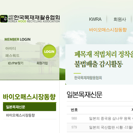
KWRA
회원사
바이오매스시장동향
번호
980
일본의 중국용 삼나무 원목 
979
일본의 국산합판 시황 -11