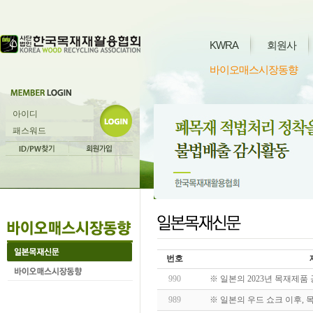
KWRA
회원사
바이오매스시장동향
번호
990
※ 일본의 2023년 목재제품
989
※ 일본의 우드 쇼크 이후, 