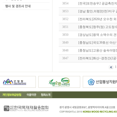
3854
[전국]포천송우2 공급촉진
3853
[경남 함안,의령]만천3지구
3852
[전라북도]2026년 오수천 
3851
[충청북도]청주(정) 고도
3850
[경상남도]용역 소액수의 
3849
[충청남도]국도39호선 아산
3848
[충청남도]고용산 숲속야영
3847
[전라북도]화산~경천간(2공
1