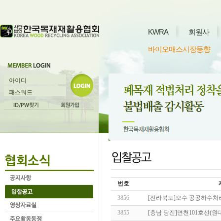
KWRA
회원사
바이오매스시장동향
번호
3856
[전라북도]오수 공공하수처
3855
[충남 당진]면천101호선(원