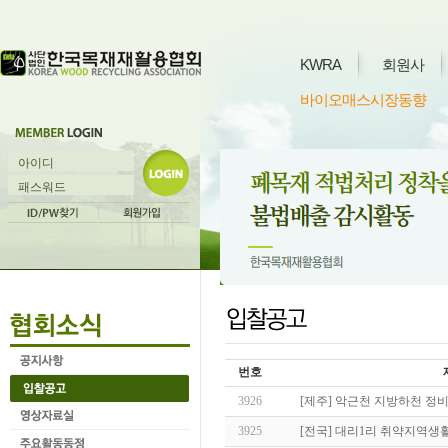
KWRA
회원사
바이오매스시장동향
번호
3926
[제주] 악근천 지방하천 
3925
[전국] 대리1리 취약지역