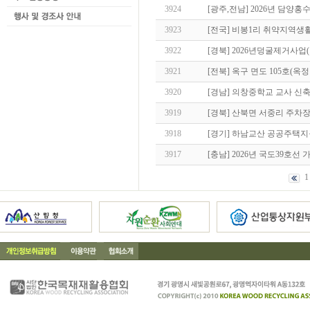
3924
[광주,전남] 2026년 담양
3923
[전국] 비봉1리 취약지역
3922
[경북] 2026년덩굴제거사업
3921
[전북] 옥구 면도 105호(
3920
[경남] 의창중학교 교사 
3919
[경북] 산북면 서중리 주차
3918
[경기] 하남교산 공공주택지구
3917
[충남] 2026년 국도39호선
1