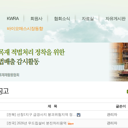
KWRA
회원사
협회소식
자료실
자유게시판
바이오매스시장동향
제 목
글쓴이
[전북] 선창1지구 급경사지 붕괴위험지역 정…
관리자
[전국] 2026년 우드칩설비 분진처리용역
관리자