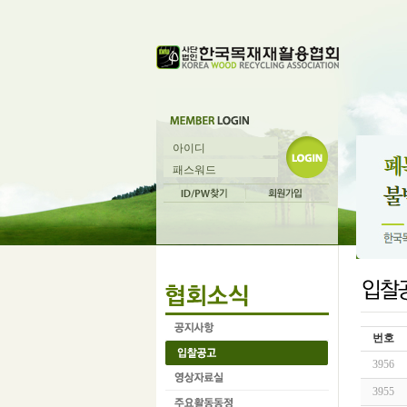
번호
3956
3955