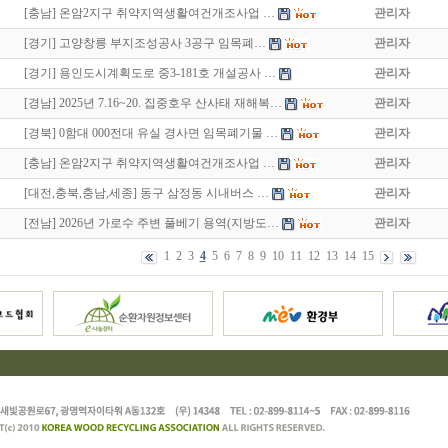
[충남] 온암2지구 취약지역생활여건개조사업 …
관리자
[경기] 고양창릉 부지조성공사 3공구 임목폐…
관리자
[경기] 용인도시계획도로 중3-181호 개설공사 …
관리자
[경남] 2025년 7.16~20. 집중호우 산사태 재해복…
관리자
[경북] 0함대 000전대 유실 경사면 임목폐기물 …
관리자
[충남] 온암2지구 취약지역생활여건개조사업 …
관리자
[대전,충북,충남,세종] 동구 삼정동 시내버스 …
관리자
[전남] 2026년 가로수 주변 풀베기 용역(지방도…
관리자
1
2
3
4
5
6
7
8
9
10
11
12
13
14
15