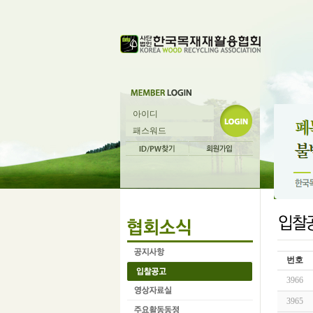
번호
3966
3965