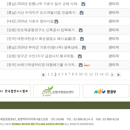
[충남] 2026년 은행나무 가로수 암수 교체 식재…
관리자
[충남] 서산 수석지구 도시개발사업 건설폐기…
관리자
[대전] 2026년 가로수 정비사업
관리자
[강원] 반도체공동연구소 신축공사 임목폐기…
관리자
[전국] 대한석탄공사 화순광업소 폐시설물(갱…
관리자
[충남] 2026년 부여군 가로수(벚나무) 생육상태…
관리자
[강원] 양구군 수인1지구 급경사지 붕괴위험…
관리자
[전국] 쓰레기위생처리장 대형폐기물 수거차…
관리자
1
2
3
4
5
6
7
8
9
10
11
12
13
14
15