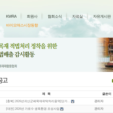
KWRA
회원사
협회소식
자료실
자유게시판
바이오매스시장동향
제 목
글쓴이
[충북] 2026년괴산군폐목재위탁처리용역[단가…
관리자
[대전] 2026년 가로수 생육환경 조성사업
관리자