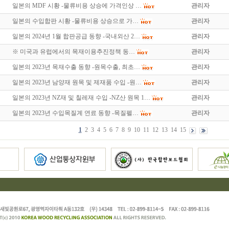
일본의 MDF 시황 -물류비용 상승에 가격인상 …
관리자
일본의 수입합판 시황 -물류비용 상승으로 가…
관리자
일본의 2024년 1월 합판공급 동향 -국내외산 2…
관리자
※ 미국과 유럽에서의 목재이용추진정책 동…
관리자
일본의 2023년 목재수출 동향 -원목수출, 최초…
관리자
일본의 2023년 남양재 원목 및 제재품 수입 -원…
관리자
일본의 2023년 NZ재 및 칠레재 수입 -NZ산 원목 1…
관리자
일본의 2023년 수입목질계 연료 동향 -목질펠…
관리자
1
2
3
4
5
6
7
8
9
10
11
12
13
14
15