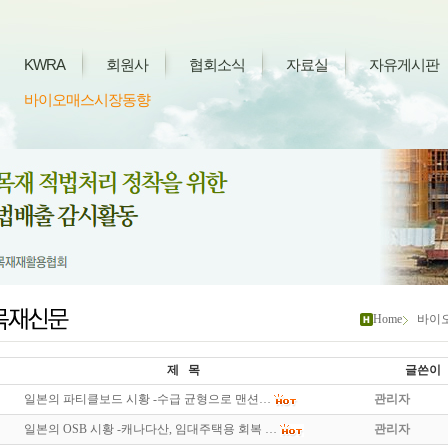
KWRA
회원사
협회소식
자료실
자유게시판
바이오매스시장동향
Home
바이
제 목
글쓴이
일본의 파티클보드 시황 -수급 균형으로 맨션…
관리자
일본의 OSB 시황 -캐나다산, 임대주택용 회복 …
관리자