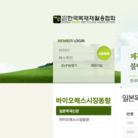
번호
1060
1059