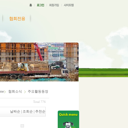
협회전용
me
협회소식
주요활동동정
Total 776
날짜순
|
조회순
|
추천순