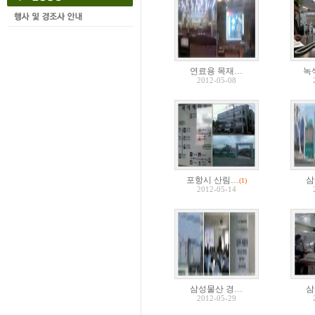
연료용 목재…
녹
2012-05-08
포항시 산림…
삼
(1)
2012-05-14
삼성물산 경…
삼
2012-05-29