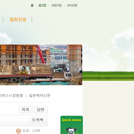
협회전용
오매스시장동향
일본목재신문
조회 : 2,699