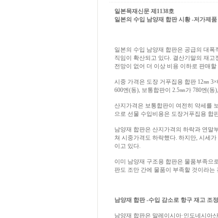
일본목재신문 제1138호
일본의 수입 남양재 합판 시황 -저가제품 불식 
일본의 수입 남양재 합판은 공급의 대폭
직임이 확산되고 있다. 결산기말의 재고
전망이 없어 더 이상 비용 이하로 판매할
시중 가격은 도장 거푸집용 합판 12㎜ 3×6이
600엔(동), 보통합판이 2.5㎜가 780엔(동),
산지가격은 보통합판이 여전히 약세를 보이
으로 선물 수입비용은 도장거푸집용 합판이 
남양재 합판은 산지가격의 하락과 연말부
쳐 시중가격도 하락했다. 하지만, 시세
이고 있다.
이미 남양재 구조용 합판은 물품부족으로
판도 조만 간에 물품이 부족할 것이라는
남양재 합판 -수입 감소로 항구 재고 조정
남양재 합판은 말레이시아·인도네시아산 