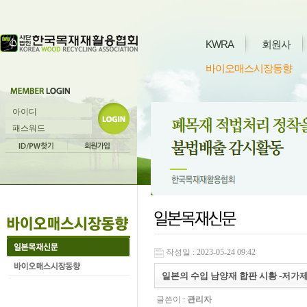
KWRA
회원사
바이오매스시장동향
작성일 : 2023-05-24 09:42
일본의 수입 남양재 합판 시황 -저가제품 불
글쓴이 :
관리자