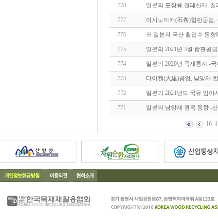
778
일본의 포장용 칠레산재, 칠
777
이시노마키(石卷)합판공업,
776
※ 일본의 국산 활엽수 동향Ⅱ 
775
일본의 2021년 3월 합판공
774
일본의 2020년 목재통계 -
773
다이켄(大建)공업, 남양재 
772
일본의 2021년도 국유 임야
771
일본의 남양재 원목 동향 -산
16
1