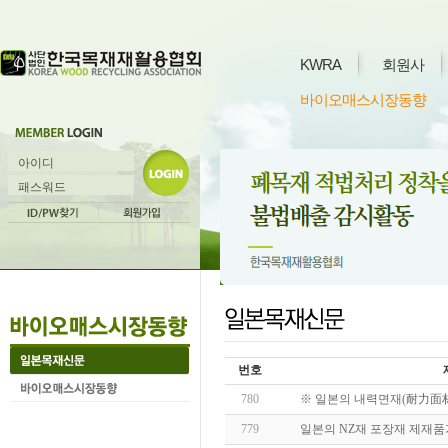
KWRA
회원사
바이오매스시장동향
번호
780
※ 일본의 내력면재(耐力面材)Ⅰ(2
779
일본의 NZ재 포장재 제재품