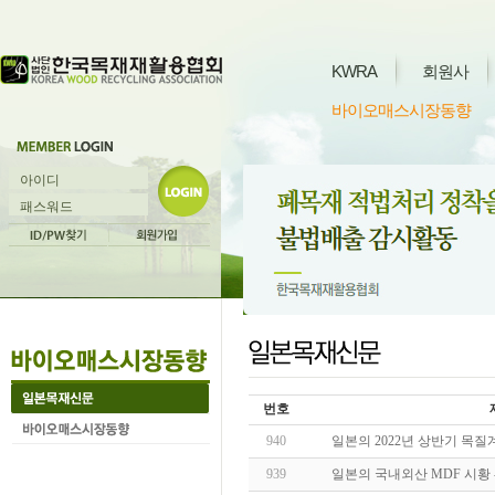
KWRA
회원사
바이오매스시장동향
번호
940
일본의 2022년 상반기 목질
939
일본의 국내외산 MDF 시황 -