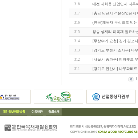
318
대전 대화동 산업단지 나무
317
[충남 당진시 석문산업단지 
316
(전국)폐목재 무상으로 받는
315
청송 성재리 폐목재 필요하
314
[무상수거 요청] 경기 김포
313
[경기도 부천시 소사구] 나
312
[서울시 송파구] 폐파렛트 무
311
[경기도 안산시] 나무파레트
1