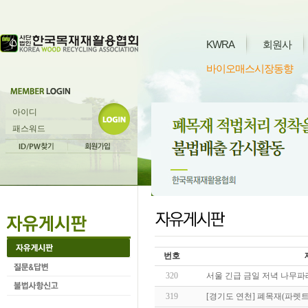
KWRA
회원사
바이오매스시장동향
번호
320
서울 긴급 금일 저녁 나무파
319
[경기도 연천] 폐목재(파렛