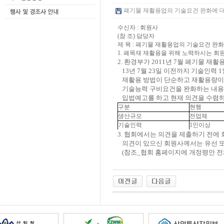
폐기물 재활용업의 기술요건 완화에 대한 의
수신자 : 회원사
(참 조) 담당자
제 목 : 폐기물 재활용업의 기술요건 완
1. 폐목재 재활용을 위해 노력하시는 회
2.
환경부가
2011
년
7
월 폐기물 재활
13
년
7
월
23
일 이전까지 기술인력
1
재활용 방법이 단순하고 재활용량이
기술능력 구비요건을 완화하는 내
입법예고를 하고 현재 의견을 수렴
구분
현행
생산규모
전업체
기술인력
1인이상
3. 협회에서는 의견을 제출하기 전에
의견이 있으신 회원사께서는 유선 또
(참조_협회 홈페이지에 개정령안 전