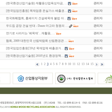
(한국환경산업기술원) 재활용산업육성자금, …
관리자
[한국임업진흥원] 목재업종 온실가스 배출권…
관리자
한국화훼협회, 홈페이지 건설폐목재 불법 야…
관리자
우드칩 공장 건설 반대 - Daum 아고라 청원의 …
관리자
연기로 사라지는 '폐목재'…재활용, …
관리자
협회, 2009 대한민국 산림박람회 산림환경관 …
관리자
[한국임업진흥원]'20년 목재업체 배출권거…
관리자
[한국환경산업기술원] 2018'년도 환경정책…
관리자
1
2
3
4
5
6
7
8
9
10
11
12
13
14
15