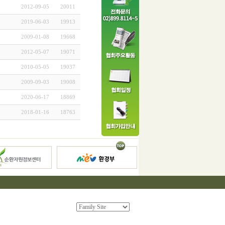
2012-09-05
20011
2019-06-03
19913
2009-01-08
19668
2012-05-07
19071
2010-05-05
19037
2009-09-03
19008
2020-06-17
18869
2018-01-16
18763