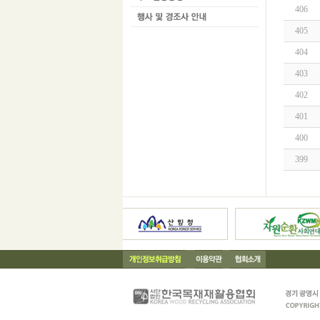
406
405
404
403
402
401
400
399