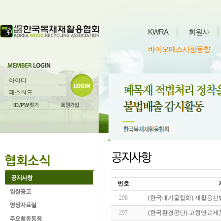
KWRA
회원사
바이오매스시장동향
번호
298
(한국폐기물협회) 재활용선
297
(한국환경공단) 고형연료제