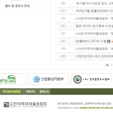
296
'폐기물처리사업장 법정 교육
295
2020년 8월 법률정보레터 
294
(사)한국목재재활용협회 - 
293
협회 제13차 정기총회 서면
292
(사)한국목재재활용협회 - '
291
(법률레터) 2023년 11월
290
(사)한국목재재활용협회- 
289
고형연료제도 폐지 찬반여부
1