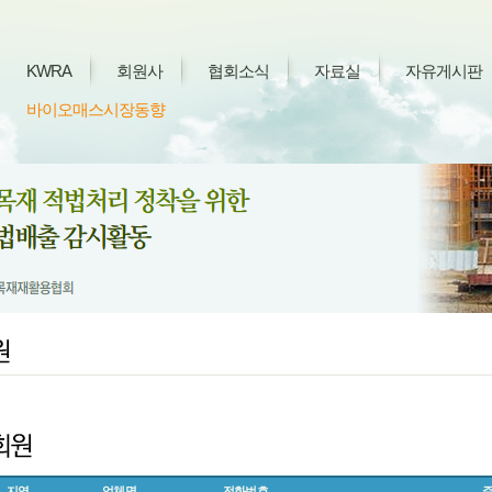
KWRA
회원사
협회소식
자료실
자유게시판
바이오매스시장동향
지역
업체명
전화번호
주