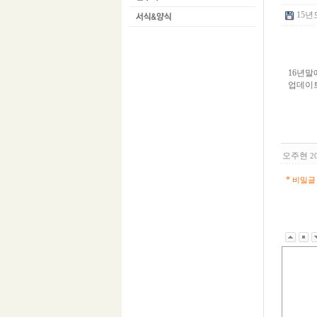
15년
16년말
업데이트
오주현
2
*
비밀글