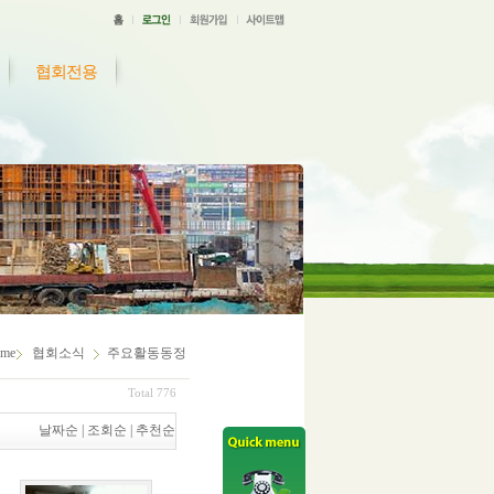
협회전용
me
협회소식
주요활동동정
Total 776
날짜순
|
조회순
|
추천순