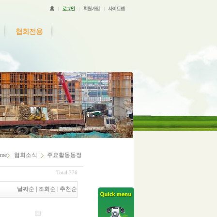
협회전용
me
협회소식
주요활동동정
Total 776
날짜순
|
조회순
|
추천순