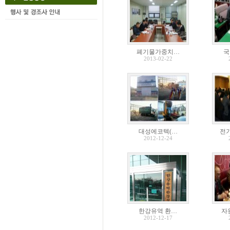
폐기물가중치…
국
2013-02-22
대성에코텍(…
전기
2012-12-24
한강유역 환…
자
2012-12-17