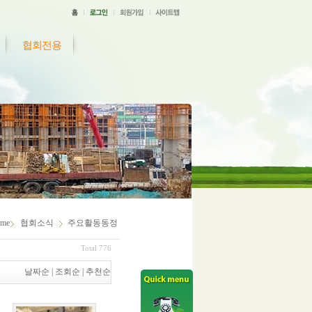
협회전용
me
협회소식
주요활동동정
Total 776
날짜순
|
조회순
|
추천순