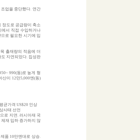
 조업을 중단했다. 연간
 이 정도로 공급량이 축소
지에서 직접 수입하거나
향으로 필요한 시기에 입
목 출재량의 적음에 더
하도 지연되었다. 집성판
950~ 990(동)로 높게 형
이 12만5,000엔(동)
평균가격 US$20 인상
비상사태 선언
난으로 지연. 러시아재 국
산 제재 입하 증가하지 않
급제품 10만엔대로 상승.