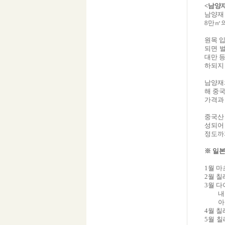
<남양재
남양재
8만㎥
원목 입
되면 
대만 
하되지
남양재
해 중
가격과
중국산 적
성되어 
정도까
※ 일본
1월 마
2월 칠
3월 다
내
아
4월 칠
5월 칠