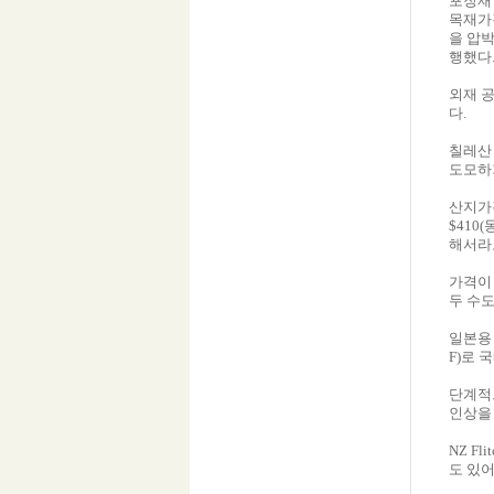
포장재 
목재가
을 압
행했다
외재 
다.
칠레산
도모하
산지가격
$410
해서라
가격이
두 수
일본용 
F)로 
단계적
인상을
NZ F
도 있