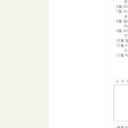
중
6월 N
7월 러
송
8월 칠
D
9월 이
인
10월 
11월 
스
12월 N