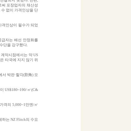
연결되지 못했다. 한편,
로써 포장업자의 채산성
 수 없이 가격인상을 단
가격인상이 필수가 되었
 공급자는 배선 안정화를
 수단을 강구했다.
박 계약시점에서는 약 US
용은 타국에 지지 않기 위
서 박판·할각(割角) 모
$180~190/㎥(C&
의 5,000~1만엔/㎥
 NZ Flitch의 수요