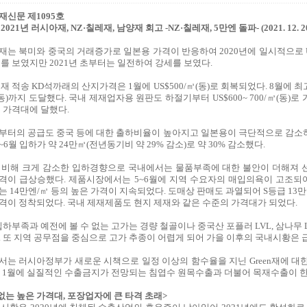
재신문 제1095호
2021년 러시아재, NZ·칠레재, 남양재 회고 -NZ·칠레재, 5만엔 돌파-
(2021. 12. 2
는 북미와 중국의 거래증가로 일본용 가격이 반응하여 2020년에 일시적으로 US$
를 보였지만 2021년 초부터는 일전하여 강세를 보였다.
재 적송 KD석까래의 산지가격은 1월에 US$500/㎥(동)로 회복되었다. 8월에 최고
(동)까지 도달했다. 국내 제재업자용 원판도 하절기부터 US$600~ 700/㎥(동)
 가격대에 달했다.
부터의 공급도 중국 등에 대한 출하비율이 높아지고 일본용이 극단적으로 감소
1~6월 입하가 약 24만㎥(전년동기비 약 29% 감소)로 약 30% 감소했다.
 비해 크게 감소한 입하경향으로 국내에서는 물품부족에 대한 불안이 더해져 
격이 급상승했다. 제품시장에서는 5~6월에 지역 수요자의 매입의욕이 고조되어
 14만엔/㎥ 등의 높은 가격이 지속되었다. 도매상 판매도 과열되어 S등급 13만
격이 정착되었다. 국내 제재제품도 현지 제재와 같은 수준의 가격대가 되었다.
입하부족과 예전에 볼 수 없는 고가는 경량 철골이나 중국산 포플러 LVL, 삼나무
. 또 지역 공무점을 중심으로 고가 추종이 어렵게 되어 가을 이후의 국내시황은
서는 러시아정부가 새로운 시책으로 일정 이상의 함수율을 지닌 Green재에 대
2년 1월에 실질적인 수출금지가 전망되는 침엽수 원목수출과 더불어 목재수출이 한
없는 높은 가격대, 포장업자에 큰 타격 초래>