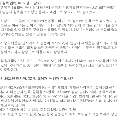
 원목 입하, 80% 정도 감소>
 원목은 3월말에 국내 최대 남양재 원목의 수요자였던 다이신(大新)합판공업이
의 남양재 원목을 소비했던 동사의 폐업으로 수요가 크게 감소했다.
하량도 1~10월에 1만6,848㎥(전년동기비 78.1% 감소)로 큰 폭으로 감소했다.
벌크선을 이용하는 것이 어려워 국내의 남양재 제재업체 중에는 컨테이너로 산
등 제3국의 업자 경유로 구매하는 움직임도 있었다. 하지만, 컨테이너 부족의 영
 않거나 선박운임 상승의 영향을 크게 받았다.
와 중국제품은 산지가격의 상승이 계속되었다. 남양재 제재품은 현지에서의 원
국과 인도용 수출이 활황을 보여 가격이 상승했다. 컨테이너 부족의 영향으로 입
 원재료가격의 상승으로 제품가격이 상승했다.
송제품이 US$1,020~1,050/㎥(C&F), 인도네시아산 Merkusii Pine제품이 US$
있다. 국내가격도 중국산이 13만엔/㎥(도매상 트럭상차도) 정도이고 인도네시아산
지 도달했다.
의 2021년 러시아, NZ 및 칠레재, 남양재 주요 사건
츠나가(松永)·스자키(須崎)의 NZ 국내제재업체, 제재품가격 인상. 칠레 3월 선적 
레재의 배선간격 단축. 중국용 NZ원목 US$150로 상승. 말레이시아, 전 국토에 
이신(大新)합판, 3월말에 공장폐쇄(55년 역사로 마감). 칠레재 2번 선박이 배선
 제재업체 가격인상 자세. 러시아산 적송 석까래 산지 US$570/㎥ 초과. 러시아
 재고부족 심각화
레재 산지가격이 계속 상승. 포장용 LVL·합판이 강세
레재 배선, 처음으로 한국, 일본, 중국 공동선적 계획. 수도권의 적송 석까래 상