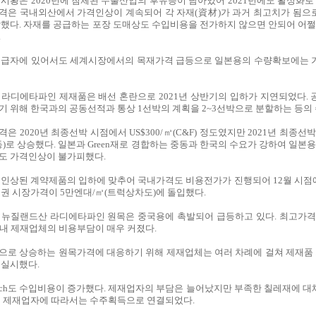
시황은 2020년에 침체된 수출산업의 후유증이 남아있어 2021년에도 활성화로 
격은 국내외산에서 가격인상이 계속되어 각 자재(資材)가 과거 최고치가 됨으
박했다. 자재를 공급하는 포장 도매상도 수입비용을 전가하지 않으면 안되어 어쩔
.
공급자에 있어서도 세계시장에서의 목재가격 급등으로 일본용의 수량확보에는 
 라디에타파인 제재품은 배선 혼란으로 2021년 상반기의 입하가 지연되었다.
기 위해 한국과의 공동선적과 통상 1선박의 계획을 2~3선박으로 분할하는 등의
은 2020년 최종선박 시점에서 US$300/㎥(C&F) 정도였지만 2021년 최종선
(동)로 상승했다. 일본과 Green재로 경합하는 중동과 한국의 수요가 강하여 일본
도 가격인상이 불가피했다.
 인상된 계약제품의 입하에 맞추어 국내가격도 비용전가가 진행되어 12월 시점에
도권 시장가격이 5만엔대/㎥(트럭상차도)에 돌입했다.
뉴질랜드산 라디에타파인 원목은 중국용에 촉발되어 급등하고 있다. 최고가격이 US
국내 제재업체의 비용부담이 매우 커졌다.
으로 상승하는 원목가격에 대응하기 위해 제재업체는 여러 차례에 걸쳐 제재품 가격
 실시했다.
litch도 수입비용이 증가했다. 제재업자의 부담은 늘어났지만 부족한 칠레재에 대체하는
어 제재업자에 따라서는 수주획득으로 연결되었다.