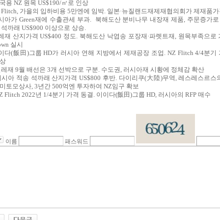
국용 NZ 원목 US$190/㎥로 인상
Z Flitch, 가을의 입하비용 5만엔에 임박. 일본·뉴질랜드재제재협의회가 제재품
시아가 Green재에 수출관세 부과. 북해도산 분비나무 내장재 제품, 주문증가로
 석까래 US$900 이상으로 상승.
레재 산지가격 US$400 정도. 북해도산 낙엽송 포장재·파렛트재, 원목부족으로 가
own 실시
이다(飯田)그룹 HD가 러시아 연해 지방에서 제재공장 조업. NZ Flitch 4/4분기 
상
칠레재 9월 배선은 3개 선박으로 구분. 수도권, 러시아재 시황에 정체감 확산
러시아 적송 석까래 산지가격 US$800 후반. 다이리쿠(大陸)무역, 레스레스르스
미토모상사, 3년간 500억엔 투자하여 NZ임구 확보
Z Flitch 2022년 1/4분기 가격 동결. 이이다(飯田)그룹 HD, 러시아의 RFP 매수
이름
패스워드