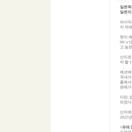
일본목
일본의 
러시아재
지 약세
현지 제
00/㎥
고 높은
산지로
야 할 
예년에
국내가
품에서는
판매가
다만, 
되었다
산지에
202
<유래 