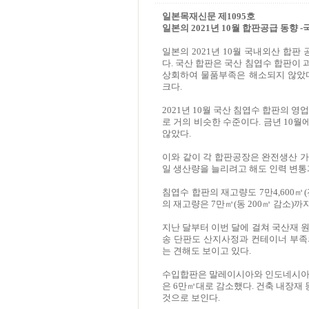
일본목재신문 제1095호
일본의 2021년 10월 합판공급 동향 -
일본의 2021년 10월 국내외산 합판 공
다. 국산 합판은 국산 침엽수 합판이
상회하여 물품부족은 해소되지 않았
크다.
2021년 10월 국산 침엽수 합판의 영업일
로 거의 비슷한 수준이다. 금년 10월
않았다.
이와 같이 각 합판공장은 완전생산 가
일 생산량을 늘리려고 해도 인력 변통
침엽수 합판의 재고량도 7만4,600㎥
의 재고량은 7만㎥(동 200㎥ 감소)까
지난 달부터 이번 달에 걸쳐 국산재 
송 단판도 산지사정과 컨테이너 부족
는 견해도 보이고 있다.
수입합판은 말레이시아와 인도네시아
은 6만㎥대로 감소했다. 건축 내장재
것으로 보인다.