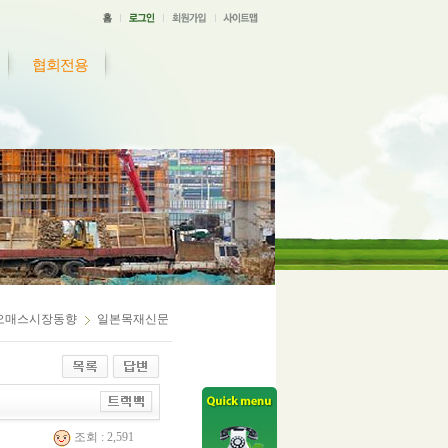
협회전용
오매스시장동향
일본목재신문
조회 : 2,591