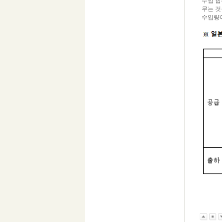
수입 합
무는 것
수입량이