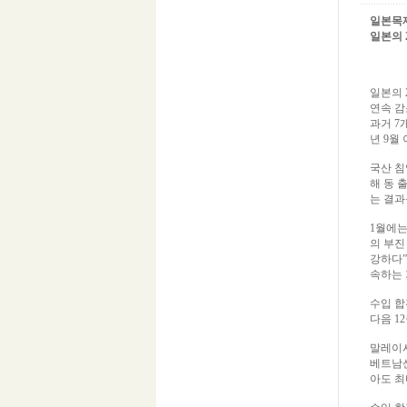
일본목재
일본의 2
일본의 
연속 감
과거 7
년 9월
국산 침
해 동 
는 결과를
1월에는
의 부진
강하다”
속하는 
수입 합
다음 1
말레이시
베트남산
아도 최