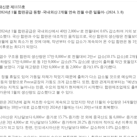
신문 제1155호
024년 1월 합판공급 동향 -국내외산 2개월 연속 전월 수준 밑돌아- (2024. 3. 8)
2024년 1월 합판공급은 국내외산에서 40만 2,000㎥로 전월대비 0.6% 감소하여 거의
소했다. 국산 합판과 수입 합판은 대조적인 움직임으로, 국산 합판의 생산량은 전월보
개월에 걸쳐 최소가 된 것에 대해, 작년부터 수입 감소가 계속되어 온 수입 합판은 동 1만 7
 이후로는 최다가 되었다.
엽수 구조용 합판의 생산량은 17만 8,000㎥로 전월대비 2만㎥ 감소(10.1% 감소)로 2
출하량도 17만 6,000㎥로 동 1만 9,000㎥ 감소(9.7% 감소)로 생산이 출하를 약간 웃
 보였다. 기말 재고량은 13만 6,000㎥로 동 2,000㎥ 증가(1.6% 증가)했다.
 정월 휴일도 있어 가동일 자체가 적었기 때문에 출하가 다소 감소될 것으로 예상하고
 등의 영향으로 Precut공장의 가동도 크게 감소했다. 또한, 합판 관계자로부터는 “예
라는 지적도 늘어나는 만큼, 수요의 정체가 현저해지기 시작했다. 합판제조업체도 출
가운데 1월의 생산량도 감소했다고 볼 수 있다.
판은 2023년에 걸쳐 저조한 수입이 계속되고 있었지만 작년 11월의 수입량은 14개월만
2월에는 18만㎥대로 감소했지만 2024년 1월에는 다시 20만㎥대로 회복했다.
아산은 지난달보다 6,000㎥ 증가로 15.7% 증가한 것 외에 중국산도 동 6,000㎥ 증가로 
은 3만 4,000㎥로 지난달보다 5,000㎥ 증가하여 20.2% 증가되어 적어도 4년 이후의 
다가 되고 있다. 한편, 인도네시아산은 지난달보다 600㎥ 감소하여 1.0% 감소했다.