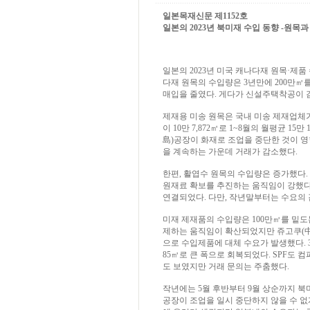
일본목재신문 제1152호
일본의 2023년 북미재 수입 동향 -원목과 제재
일본의 2023년 미국 캐나다재 원목·제품
다재 원목의 수입량은 3년만에 200만㎥
매입을 줄였다. 게다가 신설주택착공이 감
제재용 미송 원목은 국내 미송 제재업체가
이 10만 7,872㎥로 1~8월의 월평균 15
島)공장이 화재로 조업을 중단한 것이 
을 계속하는 가운데 거래가 감소했다.
한편, 활엽수 원목의 수입량은 증가했다
원재료 확보를 추진하는 움직임이 강했다.
연결되었다. 다만, 작년말부터는 수요의 
미재 제재품의 수입량은 100만㎥를 밑도
제하는 움직임이 확산되었지만 쥬고쿠(中
으로 수입제품에 대체 수요가 발생했다. 3/
85㎥로 큰 폭으로 회복되었다. SPF도
도 보였지만 거래 문의는 주춤했다.
작년에는 5월 후반부터 9월 상순까지 북미
공장이 조업을 일시 중단하지 않을 수 없게