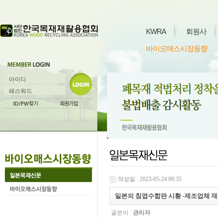
KWRA
회원사
바이오매스시장동향
작성일 : 2023-05-24 09:35
일본의 침엽수합판 시황 -제조업체 재고 감소
글쓴이 :
관리자