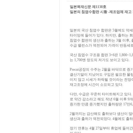
일본목재신문 제1138호
일본의 침엽수합판 시황 -제조업체 재고 감소 국
일본의 국산 침엽수 합판은 5월에도 약
타이밍에 들어가 있다. 하지만, 출하는 
침엽수 합판의 생산과 출하는 3월 이후,
수급 밸런스가 역전되어 가격이 반등세로
국산 침엽수 구조용 합판 3×6은 1,800~
는 1,700엔 정도의 저가도 보이고 있다.
Precut공장의 수주는 2월을 바닥으로 
결산기말이 지났어도 구입은 필요한 물량
이지 않고 시세가 하락될 것이라는 전망
재고조정에 시간이 소요되고 있다.
다만, 수급은 꾸준히 타이트해지고 있다. 국
로 약간 감소라고 해도 작년 6월 이후 9개
증가한 만큼 증가했지만 출하량은 17만6,4
2월까지는 감산해도 출하보다 생산이 많아
생산과 출하가 역전되었다. 4월에도 출하
장기 연휴는 4월 27일부터 휴업에 들어