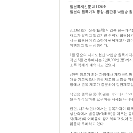
일본목재신문 제1126호
일본의 원목가격 동향 -합판용 낙엽송 원목, 보합
2023년초의 신슈(信州) 낙엽송 원목가
재고가 쌓이고 있었지만 주력인 합판용의 
서는 합판용이 감소하여 원목재고가 많
이행되고 있는 상황이다.
1월 중순의 나가노현산 낙엽송 원목가격은 
작년 6월 전후에서는 2만8,000엔(동)
소폭 약세가 계속되고 있었다.
3만엔 정도가 되는 과정에서 제재공장과
매를 기피했으나 원목 재고의 보충을 위
장에서 원목 재고가 충분하여 합판제조
낙엽송 원목은 중(中)일본 이외에서 Sp
원목가격 인하를 요구하는 자세는 나타내
한편, 나가노현내에서는 원목가격이 피크에서
생산측에서 벌출량(伐出量)을 미루는 움
재(集材)의 어려움이 장기화되고 있어 
않을까 우려하고 있다.