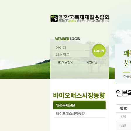
번호
830
829