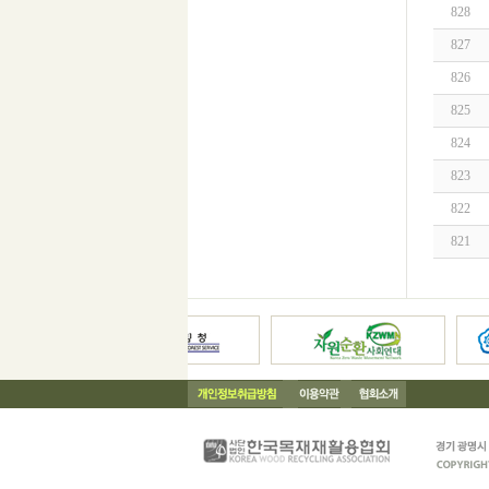
828
827
826
825
824
823
822
821