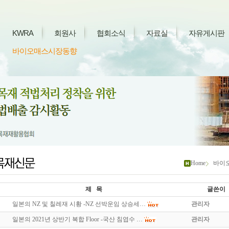
KWRA
회원사
협회소식
자료실
자유게시판
바이오매스시장동향
Home
바이
제 목
글쓴이
일본의 NZ 및 칠레재 시황 -NZ 선박운임 상승세…
관리자
일본의 2021년 상반기 복합 Floor -국산 침엽수 …
관리자