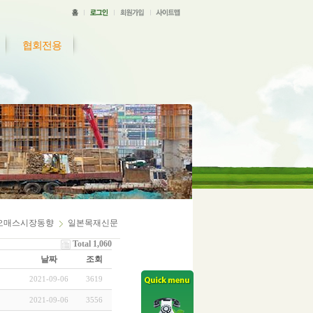
협회전용
오매스시장동향
일본목재신문
Total 1,060
날짜
조회
2021-09-06
3619
2021-09-06
3556