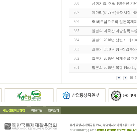
868
성창기업, 창립 100주년 기
867
이마리(伊万里)목재시장 -4
866
※ 베트남으로의 일본목재제
865
일본의 미국산 미송원목 수출
864
일본의 2016년 상반기 러시
863
일본의 OSB 시황 –침엽수
862
일본의 2016년 목재수급 현황
861
일본의 2016년 복합 Floori
16
1