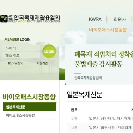
KWRA
회원사
바이오매스시장동향
번호
870
일본의 남양재 및 러시아재 
869
일본의 합판시황 –제조업체 2