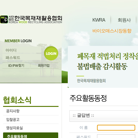
KWRA
회원사
바이오매스시장동향
:: 글답변 ::
이 름
패스워드