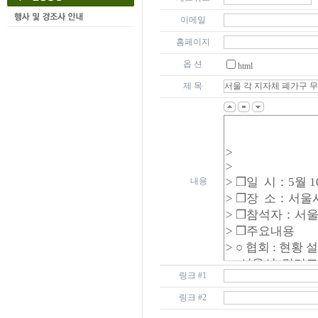
이메일
홈페이지
옵 션
html
제 목
내용
링크 #1
링크 #2