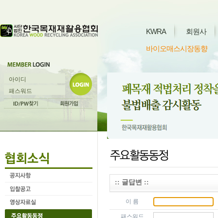
KWRA
회원사
바이오매스시장동향
:: 글답변 ::
이 름
패스워드