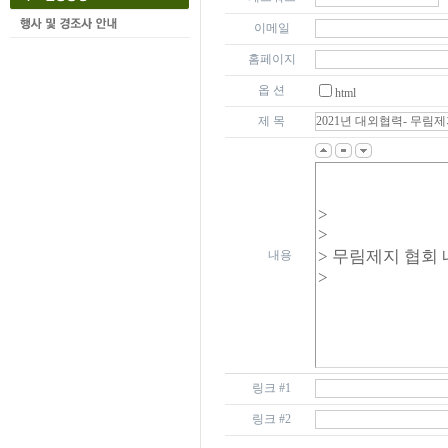
이메일
홈페이지
옵 션
html
제 목
내용
링크 #1
링크 #2