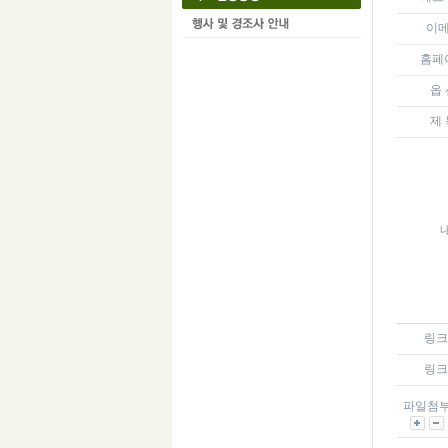
이
홈페
옵 
제 
링크 
링크 
파일첨