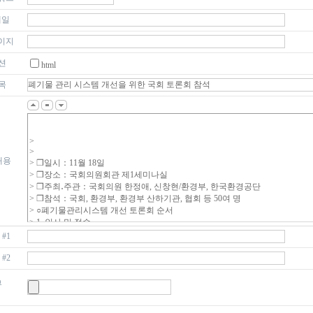
메일
이지
션
html
목
내용
#1
#2
부