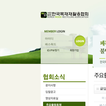
:: 글답
이 
패스