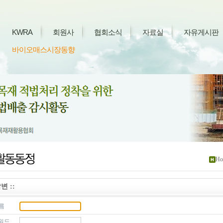
KWRA
회원사
협회소식
자료실
자유게시판
바이오매스시장동향
Ho
변 ::
름
워드