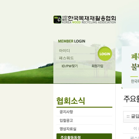
:: 글답
이 
패스