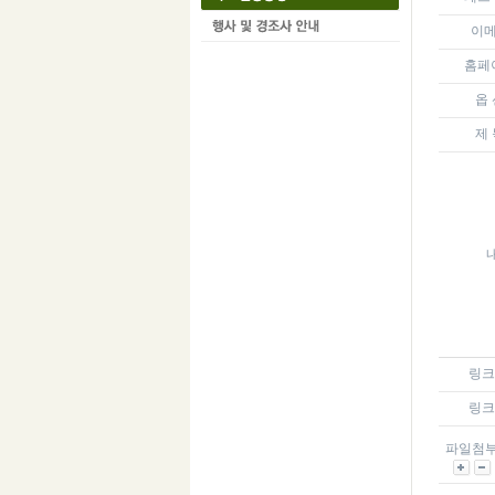
이
홈페
옵 
제 
링크 
링크 
파일첨