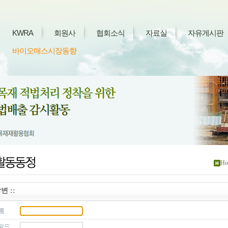
KWRA
회원사
협회소식
자료실
자유게시판
바이오매스시장동향
Ho
변 ::
름
워드