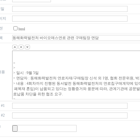
메일
이지
션
html
목
내용
#1
#2
부