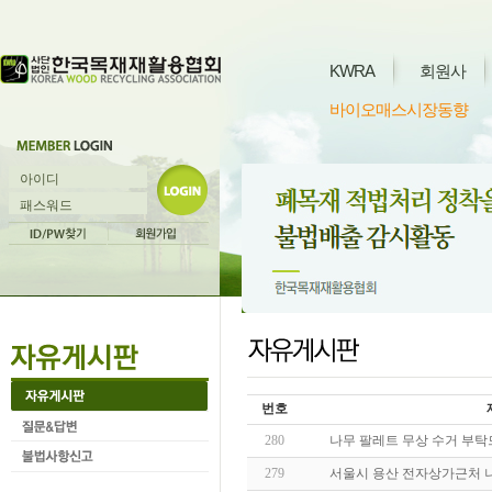
KWRA
회원사
바이오매스시장동향
번호
280
나무 팔레트 무상 수거 부탁
279
서울시 용산 전자상가근처 