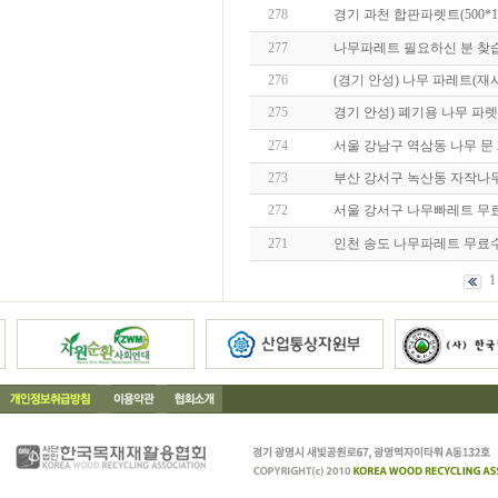
278
경기 과천 합판파렛트(500*1
277
나무파레트 필요하신 분 찾
276
(경기 안성) 나무 파레트(재
275
경기 안성) 폐기용 나무 파
274
서울 강남구 역삼동 나무 문 
273
부산 강서구 녹산동 자작나
272
서울 강서구 나무빠레트 무
271
인천 송도 나무파레트 무료
1