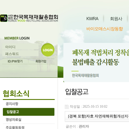
KWRA
회원사
바이오매스시장동향
작성일 : 2025-10-15 10:02
[경북 포항]자호 자연재해위험개선지구
글쓴이 :
관리자