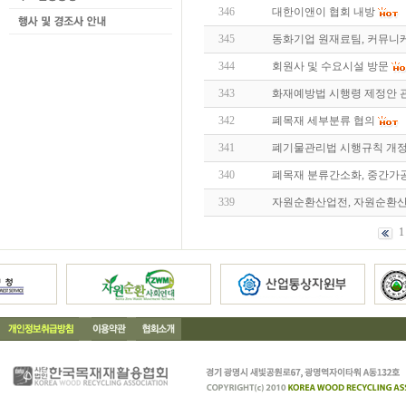
346
대한이앤이 협회 내방
345
동화기업 원재료팀, 커뮤니
344
회원사 및 수요시설 방문
343
화재예방법 시행령 제정안 
342
폐목재 세부분류 협의
341
폐기물관리법 시행규칙 개정
340
폐목재 분류간소화, 중간가
339
자원순환산업전, 자원순환
1