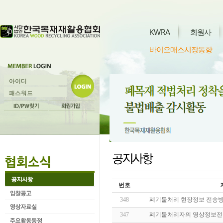
KWRA
회원사
바이오매스시장동향
번호
348
폐기물처리 현장정보 전송방
347
폐기물처리자의 영상정보전