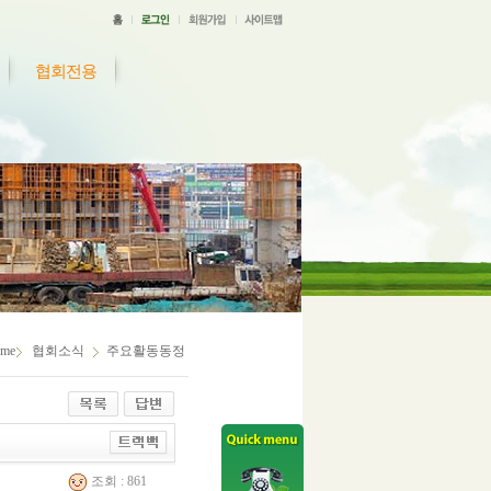
협회전용
me
협회소식
주요활동동정
조회 : 861