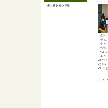
ㅁ일시 :
ㅁ장소 
ㅁ참석 
ㅁ주요내
-협약서
-3회차
-이행과
-참여사
-차기 