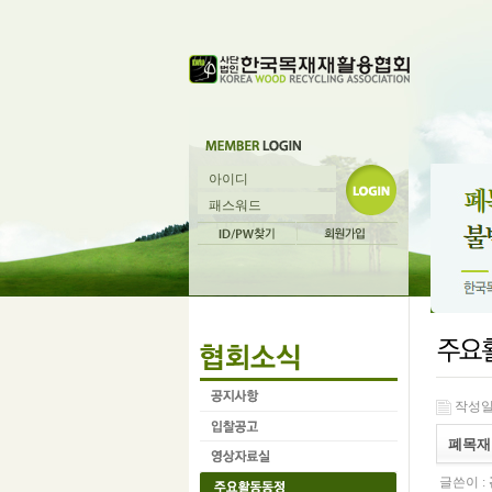
작성일 :
폐목재
글쓴이 :