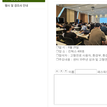
❒일 시：8월 28일
❒장 소：킨텍스 408호
❒참석자：고형연료 사용자, 환경부, 환
❒주요내용：센터 10주년 성과 및 고형연
이름
패스워