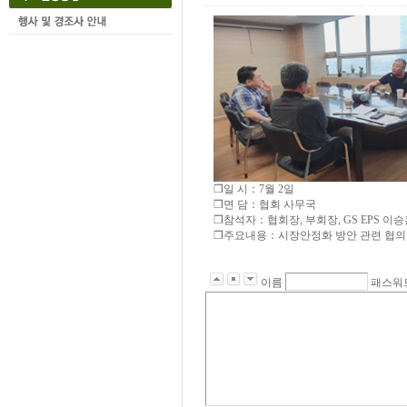
❒일 시：7월 2일
❒면 담：협회 사무국
❒참석자：협회장, 부회장, GS EPS 이
❒주요내용：시장안정화 방안 관련 협의
이름
패스워