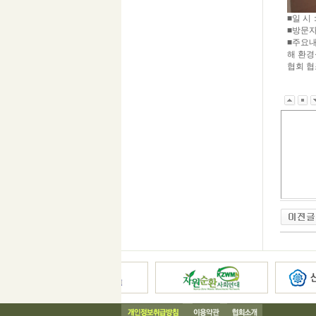
■일 시
■방문
■주요내
해 환경
협회 협