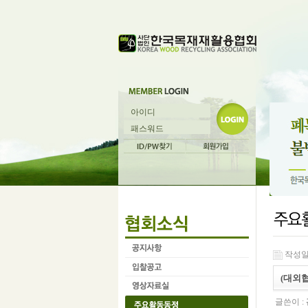
작성일 :
(대외
글쓴이 :