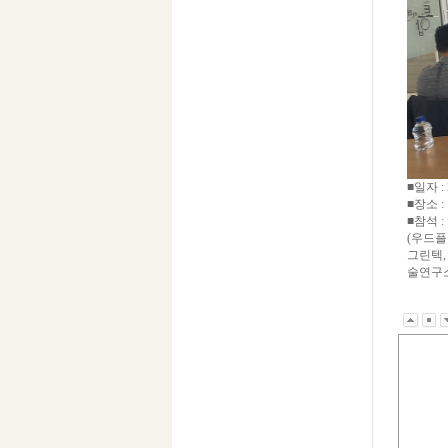
■일자 : 
■장소 
■참석 :
(우드플
그린텍,
술연구소