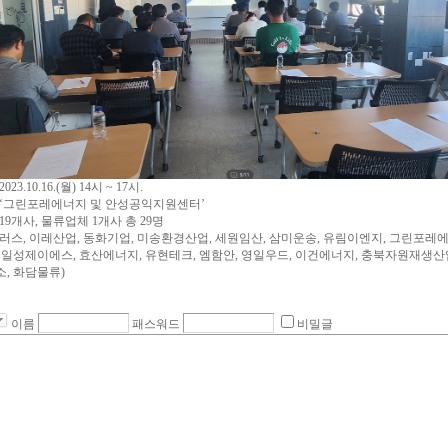
2023.10.16.(월) 14시 ~ 17시.
: ‘그린포레에너지 및 안성공익지원센터’
 19개사, 물류업체 1개사 총 29명
러스, 이레산업, 동화기업, 미송환경산업, 세원임산, 삼미운송, 유림이엔지, 그린포레에
 일성제이에스, 효산에너지, 유현테크, 엠함안, 영일우드, 이건에너지, 충북자원재생산
, 화담물류)
이름
패스워드
비밀글