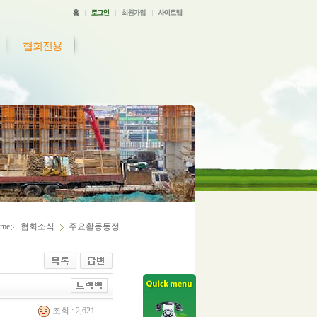
협회전용
me
협회소식
주요활동동정
조회 : 2,621