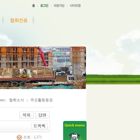
협회전용
me
협회소식
주요활동동정
조회 : 3,371