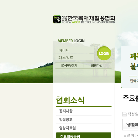
작성일 :
'생활
글쓴이 :